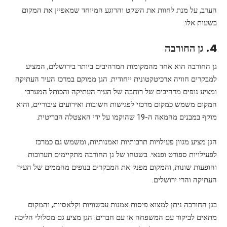
הערב, על מנת לחוות את השקט והרוגע המיוחד שמאפיין את המקום
בשעות אלו.
4. גן החורבה
גן החורבה הוא אחד מהמקומות המרהיבים ביותר בירושלים, המציע
למבקרים חוויה ארכיטקטונית ייחודית. הגן ממוקם במרכז העיר העתיקה
ומציע נופים מרהיבים של רוחבה של העיר העתיקה והכותל המערבי.
המקום משמש כמקום מרכזי לפגישות חשובות ואירועים ציבוריים, והוא
מוקף במבנים מהמאה ה-19 שהוקמו על ידי האצטלה הבריטית.
הגן מציע מגוון פעילויות תרבותיות ואמנותיות, ומשמש גם כמרכז
לפעילויות ספורט ופנאי. בשטחו של גן החורבה מתקיימים תערוכות
והופעות שונות, והמקום מפנק את המבקרים בנופים מהממים של העיר
העתיקה והרי ירושלים.
בגן החורבה ניתן למצוא פיסות אמנות עכשוויות וקלאסיות, והמקום
מתאים לביקור עם המשפחה או עם חברים. הגן מציע גם מסלולי הליכה