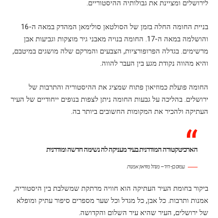
לירושלים ומציינת את גבולותיה ההיסטוריים.
בניית החומה החלה בזמן של הסולטאן סולימאן המהדק במאה ה-16
והושלמה במאה ה-17. החומה בנויה מאבני גיר מוצקות וגביעות אבן
מרשימים. בגדלה הפרופורציות, הצבעים והמרקם שלה מושגים במיטבם,
והיא מהווה נקודת מגע בין העבר להווה.
החומה פועלת כמוזיאון פתוח שמציג את ההיסטוריה והתרבות של
ירושלים. בהליכה על גבעות החומה ניתן לצפות בנופים ייחודיים של העיר
העתיקה ולהכיר את המקומות החשובים ביותר בה.
הארכיטקטורה המודרנית בעיר מעניקה לה נשימה חדשה ומודרנית
עמוס בן-דוד – מנהל מוזיאון אמנות
ביקור בחומת העיר העתיקה הוא חוויה מרתקת שמשלבת בין היסטוריה,
אמנות ותרבות. כל אבן, כל מגדל וכל שער מספרים סיפור עתיק ומופלא
של ירושלים, העיר שהיא עיר השלום והקדושה.