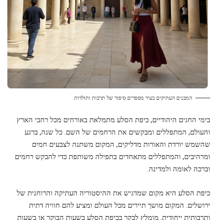
המבנים העתיקים בעיר מספרים סיפור של תרבות ותולדות
בימי החגים היהודיים, כיפת הסלע מתמלאת באורחים מכל רחבי הארץ
והעולם, המתפללים ומבקשים את הרחמים של השם. כל שנה, ברגע
שהשמש יורדת והאורות מדליקים, המקום משתנה לצבעים חמים
ומרהיבים, והמתפללים מתאחדים בתפילה משותפת כדי להבקש רחמים
וברכה לאומה ולמדינה.
כיפת הסלע היא מקום שמדגיש את ההיסטוריה העתיקה והרוחנית של
ירושלים. המקום מושך תיירים מכל העולם ומציע להם חוויה דתית
ותרבותית ייחודית. מומלץ לבקר בכיפת הסלע בשעות הבוקר או בשעות