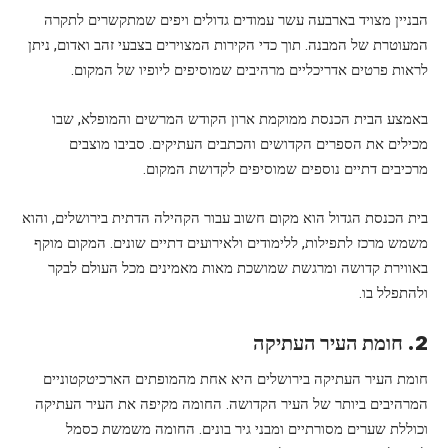
הבניין מצויד בארבעה עשר עמודים גדולים ויפים שמתקשרים לתקרה
המעוטרת של המבנה. תוך כדי הקירות המצוירים בצבעי זהב ואדום, ניתן
לראות פרטים אדריכליים מרהיבים שמוסיפים ליופיו של המקום.
באמצע הבית הכנסת ממוקמת ארון הקודש המרשים והמופלא, שבו
מכילים את הספרים הקדושים והכתבים העתיקים. סביבו מוצבים
מרכיבים דתיים נוספים שמוסיפים לקדושת המקום.
בית הכנסת הגדול הוא מקום חשוב עבור הקהילה הדתית בירושלים, והוא
משמש מרכז לתפילות, ללימודים ולאירועים דתיים שונים. המקום מוקף
באווירת קדושה ומרגשת שמושכת מאות מאמינים מכל העולם לבקר
ולהתפלל בו.
2. חומת העיר העתיקה
חומת העיר העתיקה בירושלים היא אחת מהמופתים הארכיטקטוניים
המרהיבים ביותר של העיר הקדושה. החומה מקיפה את העיר העתיקה
וכוללת שערים מסורתיים ומבני גיר בונים. החומה משמשת כסמל