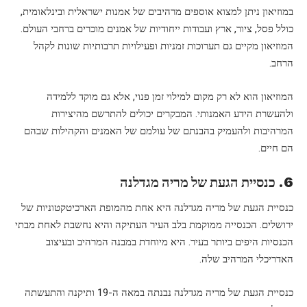
במוזיאון ניתן למצוא אוספים מרהיבים של אמנות ישראלית ובינלאומית,
כולל פסל, ציור, ארץ ועבודות ייחודיות של אמנים מוכרים ברחבי העולם.
המוזיאון מקיים גם תערוכות זמניות ופעילויות תרבותיות שונות לקהל
הרחב.
המוזיאון הוא לא רק מקום למילוי זמן פנוי, אלא גם מוקד ללמידה
ולהעשרת הידע האמנותי. המבקרים יכולים להתרשם מהיצירות
המרהיבות ולהעמיק בהבנתם של עולמם של האמנים והקהילות שבהם
הם חיים.
6. כנסיית הגעת של מריה מגדלנה
כנסיית הגעת של מריה מגדלנה היא אחת מהמופת הארכיטקטוניות של
ירושלים. הכנסייה ממוקמת בלב העיר העתיקה והיא נחשבת לאחת מבתי
הכנסיות היפים ביותר בעיר. היא מיוחדת במבנה המרהיב ובעיצוב
האדריכלי המרהיב שלה.
כנסיית הגעת של מריה מגדלנה נבנתה במאה ה-19 ותיקנה והתעשתה