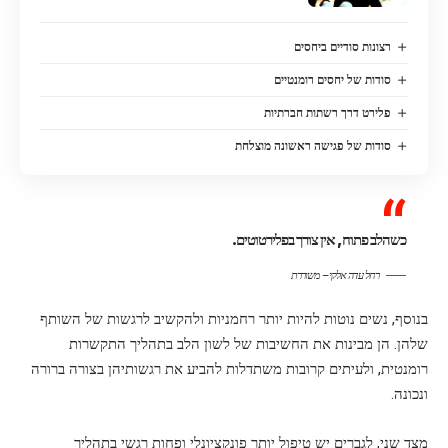
רצונות סודיים ביחסים
סודות של יחסים רומנטיים
פלירט דרך רשתות חברתיות
סודות של פגישה ראשונה מוצלחת
כשהלב פתוח, אין צורך בפלירטוטים.
רחל עדה אלקי – משוררת
בנוסף, נשים נוטות להיות יותר רחמניות ולהקשיב לרגשות של השותף
שלהן. הן מבינות את החשיבות של לשון הלב בתהליך התקשרות
רומנטית, ולעיתים קרובות משתדלות להביע את רגשותיהן בצורה ברורה
ונכונה.
מצד שני, לגברים יש טיפול יותר פונקציונלי ופחות רגשי בתהליך