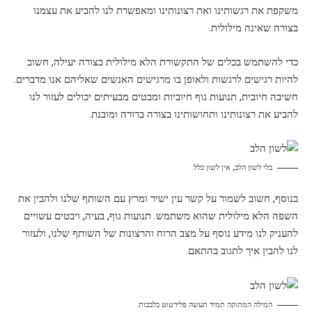
משקפת את רגשותינו ואת רצונותינו ומאפשרת לנו להביע את עצמנו
בצורה שאינה מילולית.
כדי להשתמש בכלים של התקשורת הלא מילולית בצורה יעילה, חשוב
להיות רגישים לרגשות ולאופן בו מרגישים האנשים שאליהם אנו מדברים.
חשיבה חיובית, תנועות גוף חיוביות ומבטים מבעיתים יכולים לעזור לנו
להביע את רצונותינו ותחושותינו בצורה ברורה ומובנת.
בלי לשון הלב, אין לשון כלל.
בנוסף, חשוב לשמור על קשר עין ישיר ומרץ עם השותף שלנו ולהבין את
השפה הלא מילולית שהוא משתמש. תנועות גוף, בעיה, ויבטים עשויים
להעניק לנו מידע נוסף על מצב הרוח והרצונות של השותף שלנו, ולעזור
לנו להבין איך לתגוב בהתאם.
המילה המתוקה תמיד תעשה פלירטוט בלבבות.