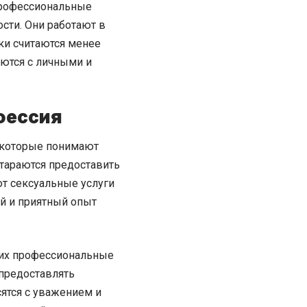
епрофессиональные
ости. Они работают в
тки считаются менее
аются с личными и
офессия
 которые понимают
стараются предоставить
ют сексуальные услуги
й и приятный опыт
 их профессиональные
 предоставлять
сятся с уважением и