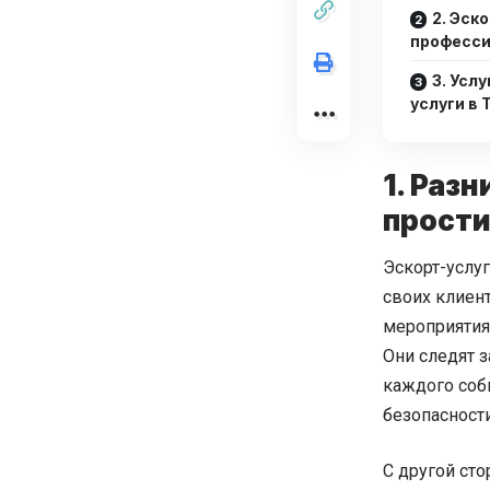
2. Эск
професс
3. Усл
услуги в
1. Раз
прост
Эскорт-услу
своих клиен
мероприятия 
Они следят з
каждого собы
безопасност
С другой ст