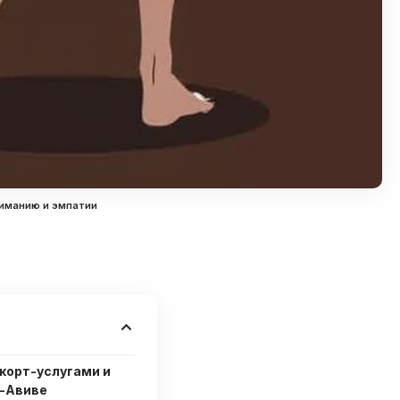
ниманию и эмпатии
корт-услугами и
ь-Авиве