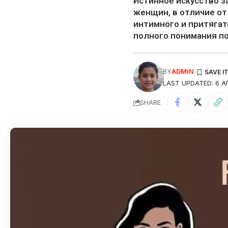
Истинное искусство з
женщин, в отличие от
интимного и притягат
полного понимания п
BY
ADMIN
LAST UPDATED: 6 А
SHARE