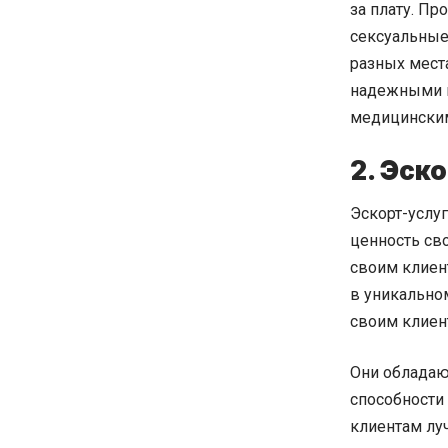
за плату. П
сексуальные 
разных места
надежными и
медицински
2. Эск
Эскорт-услу
ценность сво
своим клиен
в уникально
своим клиен
Они обладаю
способности
клиентам луч