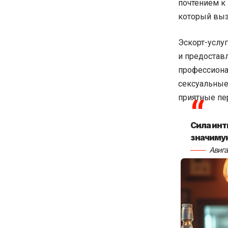
почтением к
который выз
Эскорт-услу
и предостав
профессиона
сексуальные
приятные пе
Сила инт
значиму
Авига