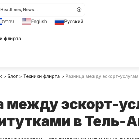
עברית
English
Русский
и флирта
א
>
Блог
>
Техники флирта
>
Разница между эскорт-услугами и п
а между эскорт-ус
итутками в Тель-