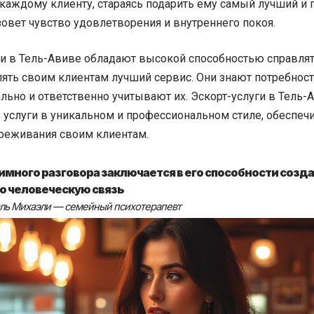
 каждому клиенту, стараясь подарить ему самый лучший и 
овет чувство удовлетворения и внутреннего покоя.
ги в Тель-Авиве обладают высокой способностью справлят
лять своим клиентам лучший сервис. Они знают потребност
льно и ответственно учитывают их. Эскорт-услуги в Тель-
 услуги в уникальном и профессиональном стиле, обеспе
реживания своим клиентам.
имного разговора заключается в его способности созда
ю человеческую связь
ль Михаэли — семейный психотерапевт