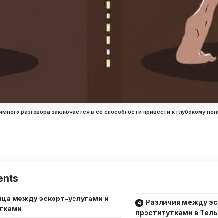
имного разговора заключается в её способности привести к глубокому по
ents
ница между эскорт-услугами и
Различия между эс
тками
проститутками в Тел