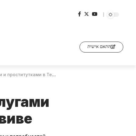
התאם אישית
роститутками в Тель-Авиве
лугами
Авиве