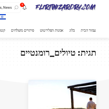
9
עמוד הבית
בלוג
אמנות הפלירטוט
פיתויים מוצלחים
קטגו
תגית:
טיולים_רומנטיים