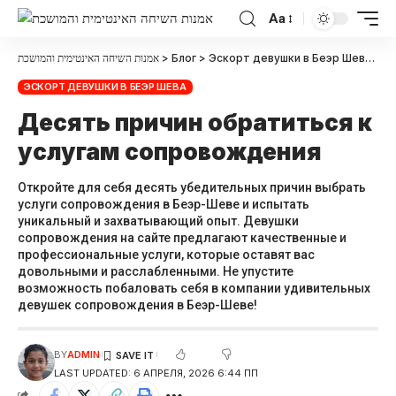
Aa
אמנות השיחה האינטימית והמושכת
>
Блог
>
Эскорт девушки в Беэр Шева
>
Д
ЭСКОРТ ДЕВУШКИ В БЕЭР ШЕВА
Десять причин обратиться к
услугам сопровождения
Откройте для себя десять убедительных причин выбрать
услуги сопровождения в Беэр-Шеве и испытать
уникальный и захватывающий опыт. Девушки
сопровождения на сайте предлагают качественные и
профессиональные услуги, которые оставят вас
довольными и расслабленными. Не упустите
возможность побаловать себя в компании удивительных
девушек сопровождения в Беэр-Шеве!
BY
ADMIN
LAST UPDATED: 6 АПРЕЛЯ, 2026 6:44 ПП