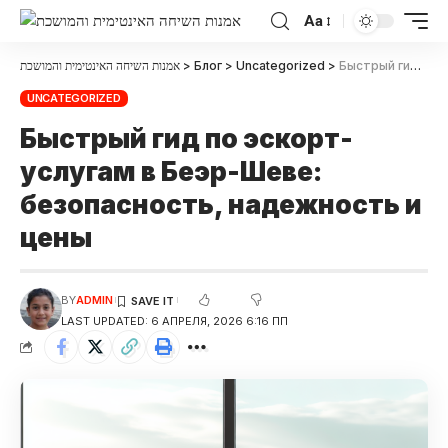
Aa
אמנות השיחה האינטימית והמושכת
>
Блог
>
Uncategorized
>
Быстрый гид по эскорт-услугам в Беэр-Шеве: безопасность, надежность и цены
UNCATEGORIZED
Быстрый гид по эскорт-
услугам в Беэр-Шеве:
безопасность, надежность и
цены
BY
ADMIN
LAST UPDATED: 6 АПРЕЛЯ, 2026 6:16 ПП