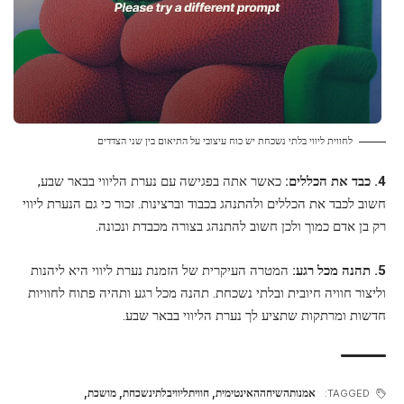
לחווית ליווי בלתי נשכחת יש כוח עיצובי על התיאום בין שני הצדדים
4. כבד את הכללים:
כאשר אתה בפגישה עם נערת הליווי בבאר שבע,
חשוב לכבד את הכללים ולהתנהג בכבוד וברצינות. זכור כי גם הנערת ליווי
רק בן אדם כמוך ולכן חשוב להתנהג בצורה מכבדת ונכונה.
5. תהנה מכל רגע:
המטרה העיקרית של הזמנת נערת ליווי היא ליהנות
וליצור חוויה חיובית ובלתי נשכחת. תהנה מכל רגע ותהיה פתוח לחוויות
חדשות ומרתקות שתציע לך נערת הליווי בבאר שבע.
אמנותהשיחההאינטימית
,
חוויתליוויבלתינשכחת
,
מושכת
,
TAGGED: