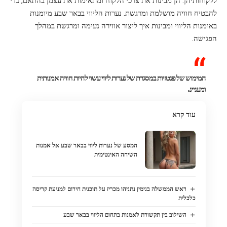
ללקוחותיהן. הן מבינות את צרכי הלקוח ומתאימות את עצמן בהתאם, כדי
להבטיח חוויה מושלמת ומרגשת. נערות הליווי בבאר שבע מיומנות
באומנות הליווי ומבינות איך ליצור אווירה נעימה ומרגשת במהלך
הפגישה.
המימוש של פנטזיות במסגרת של נערות ליווי עשוי להיות חוויה אמנותית
ומעניינ.
עוד קרא
המסע של נערות ליווי בבאר שבע אל אמנות
השיחה האינטימית
ראש הממשלה בנימין נתניהו מכריז על תוכנית חירום למניעת קריסה
כלכלית
השילוב בין תקשורת לאמנות בתחום הליווי בבאר שבע