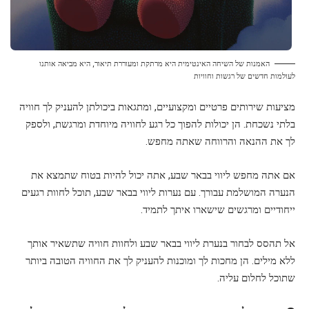
האמנות של השיחה האינטימית היא מרתקת ומעוררת תיאור, היא מביאה אותנו
לעולמות חדשים של רגשות וחוויות
מציעות שירותים פרטיים ומקצועיים, ומתגאות ביכולתן להעניק לך חוויה
בלתי נשכחת. הן יכולות להפוך כל רגע לחוויה מיוחדת ומרגשת, ולספק
לך את ההנאה והרווחה שאתה מחפש.
אם אתה מחפש ליווי בבאר שבע, אתה יכול להיות בטוח שתמצא את
הנערה המושלמת עבורך. עם נערות ליווי בבאר שבע, תוכל לחוות רגעים
ייחודיים ומרגשים שישארו איתך לתמיד.
אל תהסס לבחור בנערת ליווי בבאר שבע ולחוות חוויה שתשאיר אותך
ללא מילים. הן מחכות לך ומוכנות להעניק לך את החוויה הטובה ביותר
שתוכל לחלום עליה.