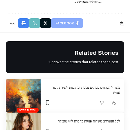
נערותליוויבבארשבע
FACEBOOK
Related Stories
Uncover the stories that related to the post!
כיצד להשתמש במילים נכונות ומרגשות ליצירת קשר
אמיץ
טכניקות פלירט
לכל הנערות: משרות פנויות בחברת ליווי מובילה