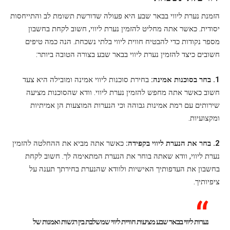
הזמנת נערת ליווי בבאר שבע היא פעולה שדורשת תשומת לב והתייחסות
יסודית. כאשר אתה מחליט להזמין נערת ליווי, חשוב לקחת בחשבון
מספר נקודות כדי להבטיח חווית ליווי בלתי נשכחת. הנה כמה טיפים
חשובים כיצד להזמין נערת ליווי בבאר שבע בצורה הטובה ביותר:
1. בחר בסוכנות אמינה:
בחירת סוכנות ליווי אמינה ומובילה היא צעד
חשוב כאשר אתה מחפש להזמין נערת ליווי. וודא שהסוכנות מציעה
שירותים עם רמת אמינות גבוהה וכי הנערות המוצעות הן אמיתיות
ומקצועיות.
2. בחר את הנערת ליווי בקפידה:
כאשר אתה מביא את ההחלטה להזמין
נערת ליווי, וודא שאתה בוחר את הנערת המתאימה לך. חשוב לקחת
בחשבון את העדפותיך האישיות ולוודא שהנערת בחירתך תענה על
ציפיותיך.
נערות ליווי בבאר שבע מציעות חוויית ליווי שמשלבת בין רגשות ואמנות של