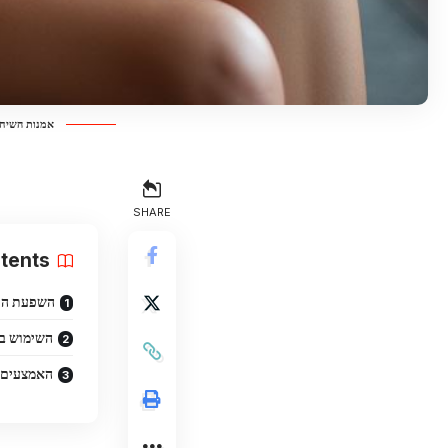
אמנות השיחה
SHARE
tents
השפעת התק
השימוש בא
האמצעים ה