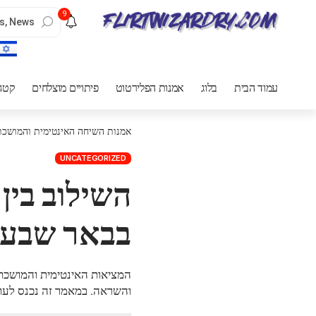
9
עמוד הבית
בלוג
אמנות הפלירטוט
פיתויים מוצלחים
קטגו
אמנות השיחה האינטימית והמושכת
UNCATEGORIZED
השילוב בין
בבאר שבע
המציאות האינטימית והמושכת 
והשראה. במאמר זה נכנס לעול