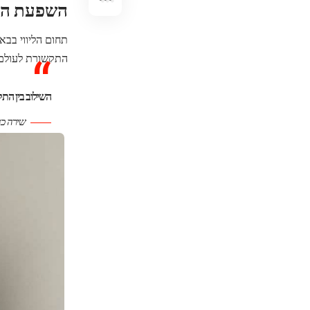
השפעת התק
תחום הליווי בבא
התקשורת לעולם ה
השילוב בין התק
שירה כה