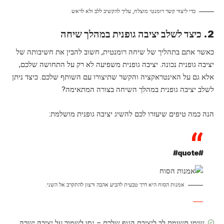
כדי ליצור קשר רומנטי מוצלח, עליך להקשיב ללב ולא לראש.
2. כיצד לשלב יציבה גופנית במהלך שיחה
כאשר אתם בתהליך של שיחה רומנטית, חשוב להבין את חשיבותה של
יציבה גופנית נכונה. יציבה גופנית משפיעה לא רק על התחושה שלכם,
אלא גם על האינטראקציה והקשר שתיצורו עם השותף שלכם. כיצד ניתן
לשלב יציבה גופנית במהלך השיחה בצורה המתאימה?
הנה כמה טיפים שיעזרו לכם להשיג יציבה גופנית מושלמת:
#quote#
אמנות הסוח היא דרך טבעית להביע אהבה ורצון להתקרב אל השני.
שימו תשומת לב ליציבת הגוף שלכם – נסו לשמור על יציבה ישרה