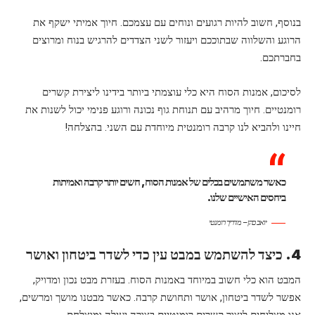
בנוסף, חשוב להיות רגועים ונוחים עם עצמכם. חיוך אמיתי ישקף את
הרוגע והשלווה שבתוככם ויעזור לשני הצדדים להרגיש בנוח ומרוצים
בחברתכם.
לסיכום, אמנות הסוח היא כלי עוצמתי ביותר בידינו ליצירת קשרים
רומנטיים. חיוך מרהיב עם תנוחת גוף נכונה ורוגע פנימי יכול לשנות את
חיינו ולהביא לנו קרבה רומנטית מיוחדת עם השני. בהצלחה!
כאשר משתמשים בכלים של אמנות הסוח, חשים יותר קרבה ואמיתות
ביחסים האישיים שלנו.
יואב כהן – מדריך רומנטי
4. כיצד להשתמש במבט עין כדי לשדר ביטחון ואושר
המבט הוא כלי חשוב במיוחד באמנות הסוח. בעזרת מבט נכון ומדויק,
אפשר לשדר ביטחון, אושר ותחושת קרבה. כאשר מבטנו מושך ומרשים,
אנו מצליחים ליצור קשרים רומנטיים בצורה יעילה ומוצלחת.