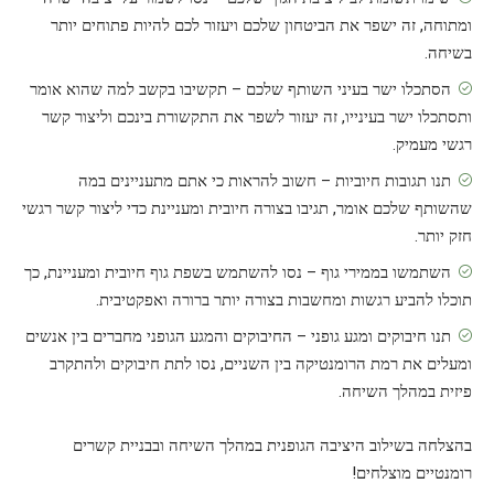
ומתוחה, זה ישפר את הביטחון שלכם ויעזור לכם להיות פתוחים יותר
בשיחה.
הסתכלו ישר בעיני השותף שלכם – תקשיבו בקשב למה שהוא אומר
ותסתכלו ישר בעינייו, זה יעזור לשפר את התקשורת בינכם וליצור קשר
רגשי מעמיק.
תנו תגובות חיוביות – חשוב להראות כי אתם מתעניינים במה
שהשותף שלכם אומר, תגיבו בצורה חיובית ומעניינת כדי ליצור קשר רגשי
חזק יותר.
השתמשו בממירי גוף – נסו להשתמש בשפת גוף חיובית ומעניינת, כך
תוכלו להביע רגשות ומחשבות בצורה יותר ברורה ואפקטיבית.
תנו חיבוקים ומגע גופני – החיבוקים והמגע הגופני מחברים בין אנשים
ומעלים את רמת הרומנטיקה בין השניים, נסו לתת חיבוקים ולהתקרב
פיזית במהלך השיחה.
בהצלחה בשילוב היציבה הגופנית במהלך השיחה ובבניית קשרים
רומנטיים מוצלחים!