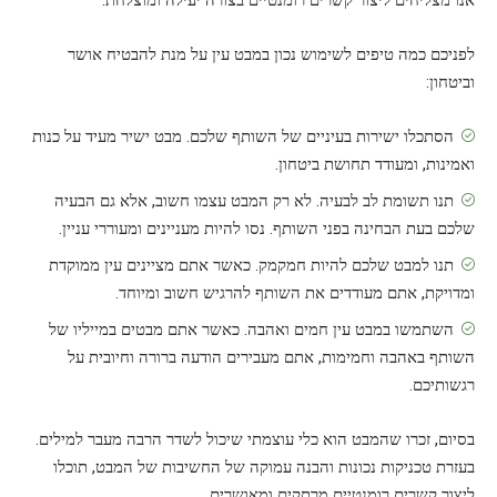
לפניכם כמה טיפים לשימוש נכון במבט עין על מנת להבטיח אושר
וביטחון:
הסתכלו ישירות בעיניים של השותף שלכם. מבט ישיר מעיד על כנות
ואמינות, ומעודד תחושת ביטחון.
תנו תשומת לב לבעיה. לא רק המבט עצמו חשוב, אלא גם הבעיה
שלכם בעת הבחינה בפני השותף. נסו להיות מעניינים ומעוררי עניין.
תנו למבט שלכם להיות חמקמק. כאשר אתם מציינים עין ממוקדת
ומדויקת, אתם מעודדים את השותף להרגיש חשוב ומיוחד.
השתמשו במבט עין חמים ואהבה. כאשר אתם מבטים במייליו של
השותף באהבה וחמימות, אתם מעבירים הודעה ברורה וחיובית על
רגשותיכם.
בסיום, זכרו שהמבט הוא כלי עוצמתי שיכול לשדר הרבה מעבר למילים.
בעזרת טכניקות נכונות והבנה עמוקה של החשיבות של המבט, תוכלו
ליצור קשרים רומנטיים מרתקים ומאושרים.