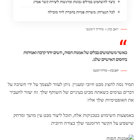
כיצד להשתמש במילים נכונות ומרגשות ליצירת קשר אמיץ
לכל הנערות: משרות פנויות בחברת ליווי מובילה
יואב כהן – מדריך רומנטי
כאשר משתמשים בכלים של אמנות הסוח, חשים יותר קרבה ואמיתות
ביחסים האישיים שלנו.
יואב כהן – מדריך רומנטי
תמיד נסה להציג מבט חיובי ומעניין. ניתן לעזור לעצמך על ידי חשיבה על
דברים נעימים כשאתה מביט בעיניים של השותף שלך. זה יעזור להעביר
את האופטימיות שלך אליו.
באמצעות השימוש בטכניקות אלה, תוכל ליצור מבט עין מושך ומרתק
שישפיע על הקשר הרומנטי שלך בצורה חיובית.