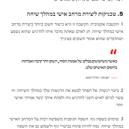
5. טכניקות ליצירת מרחב אישי במהלך שיחה
1. הקשבה אקטיבית: הקשבה זו היא כישור חשוב ביותר ביצירת מרחב
אישי במהלך שיחה. תן לאדם שאתה מדבר איתו להרגיש שהוא נשמע
ושהדברים שהוא אומר חשובים בעינייך.
כאשר משתמשים בכלים של אמנות הסוח, חשים יותר קרבה ואמיתות
ביחסים האישיים שלנו.
יואב כהן – מדריך רומנטי
2. ביטוי רגשות: אל תפחד לבטא את הרגשות שלך במהלך השיחה. זה
עשוי לגרום לאיש השני להרגיש נוח ולפתח איתך קשר אמיתי ואישי
יותר.
3. שימוש בשפת גוף: השפה הגופנית משפיעה רבות על המרחב האישי
במהלך שיחה. נסה להיות פתוח בביטויי גוף ולשמוע גם את השפה