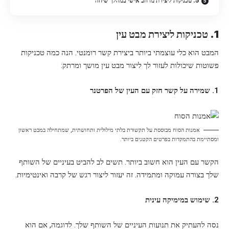
5. טכניקות ליצירת מרחב אישי במהלך שיחה
1. טכניקות ליצירת מבט עין
המבט הוא כלי עוצמתי ביותר ביצירת קשר רומנטי. הנה כמה טכניקות
פשוטות שיכולות לעזור לך ליצור מבט עין מושך ומרתק:
1. שמירה על קשר חזק עם העין של הפרטנר
אמנות הסוח מבוססת על תקשורת בלתי מילולית ותחושתית, שמתחילה במבט ראשון
ומסתיימת בהתמקדות בפרטים הקטנים ביותר.
הקשר עם העין הוא חשוב ביותר. תשים לב להביט בעיניים של השותף
שלך בצורה עמוקה ומתמידה. זה יעזור ליצור רגש של קרבה ואינטימיות.
2. שימוש במימיקה עינית
נסה להעתיק את תנועות העיניים של השותף שלך. לדוגמה, אם הוא